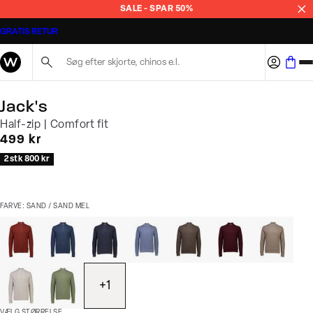
SALE - SPAR 50%
GRATIS RETUR
Søg her...
Jack's
Half-zip | Comfort fit
I alt (inkl. rabat)
499 kr
2 stk 800 kr
FARVE: SAND / SAND MEL
+
1
VÆLG STØRRELSE