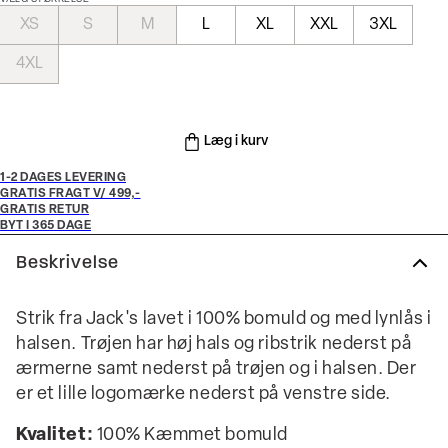
XS
S
M
L
XL
XXL
3XL
4XL
Læg i kurv
1-2 DAGES LEVERING
GRATIS FRAGT V/ 499,-
GRATIS RETUR
BYT I 365 DAGE
Beskrivelse
Strik fra Jack's lavet i 100% bomuld og med lynlås i
halsen. Trøjen har høj hals og ribstrik nederst på
ærmerne samt nederst på trøjen og i halsen. Der
er et lille logomærke nederst på venstre side.
Kvalitet:
100% Kæmmet bomuld