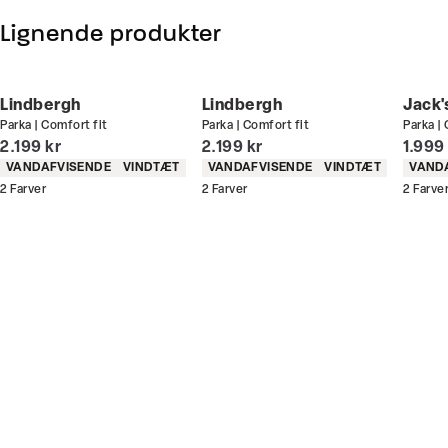
medlem skal du logge ind)
Email:
sales@pwtbrands.com
Lignende produkter
Produktnr.: 3-320021
Din bonus kan bruges allerede næste gang du
handler - og gælder både i butik og online.
Lindbergh
Lindbergh
Jack'
Parka | Comfort fit
Parka | Comfort fit
Parka |
Du kan indløse din bonus 365 dage om året i alle
I alt (inkl. rabat)
I alt (inkl. rabat)
I alt 
2.199 kr
2.199 kr
1.999
butikker og online.
Produkt egenskaber
Produkt egenskaber
Produ
VANDAFVISENDE
VINDTÆT
VANDAFVISENDE
VINDTÆT
VAND
2
Farver
2
Farver
2
Farve
Bliv medlem