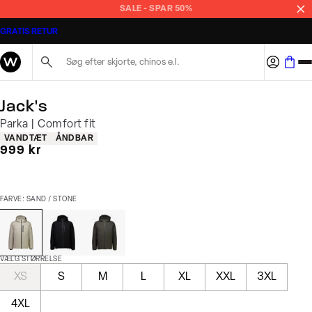
SALE - SPAR 50%
GRATIS RETUR
Søg her...
Jack's
Parka | Comfort fit
Produkt egenskaber
VANDTÆT
ÅNDBAR
I alt (inkl. rabat)
999 kr
FARVE: SAND / STONE
VÆLG STØRRELSE
XS
S
M
L
XL
XXL
3XL
4XL