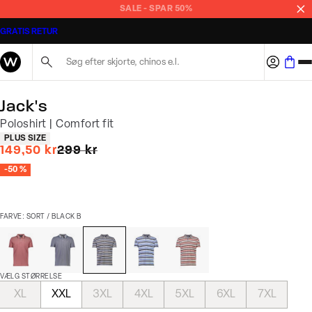
SALE - SPAR 50%
GRATIS RETUR
Søg her...
Jack's
Poloshirt | Comfort fit
Produkt egenskaber
PLUS SIZE
I alt (uden rabat)
149,50 kr
299 kr
-50 %
FARVE: SORT / BLACK B
VÆLG STØRRELSE
XL
XXL
3XL
4XL
5XL
6XL
7XL