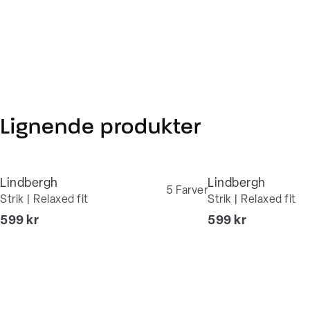
Lignende produkter
Lindbergh
Lindbergh
5
Farver
Strik | Relaxed fit
Strik | Relaxed fit
I alt (inkl. rabat)
I alt (inkl. rabat)
599 kr
599 kr