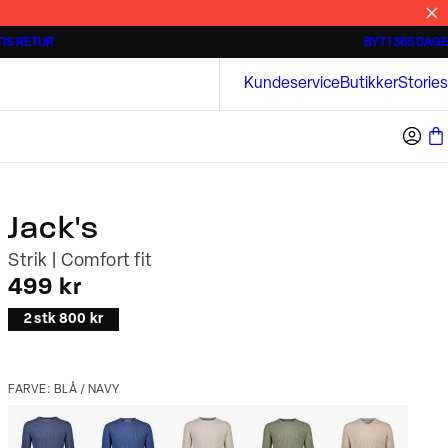
IS RETUR
BYT I 365 DAGE
Tidløse poloshirts
Overshirts
Bison
Kundeservice
Butikker
Stories
Jack's
Strik | Comfort fit
I alt (inkl. rabat)
499 kr
2 stk 800 kr
FARVE: BLÅ / NAVY