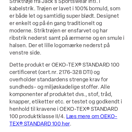
Striktrøje fra Jack's Sportswear Intl. i
kabelstrik. Trøjen er lavet i 100% bomuld, som
er både let og samtidig super blødt. Designet
er enkelt og på én gang traditionelt og
moderne. Striktrøjen er ensfarvet og har
ribstrik nederst samt på ærmerne og en smule i
halsen. Der et lille logomærke nederst på
venstre side.
Dette produkt er OEKO-TEX® STANDARD 100
certificeret (cert.nr. 2176-328 DTI) og
overholder standardens strenge krav for
sundheds- og miljøskadelige stoffer. Alle
komponenter af produktet dvs., stof, tråd,
knapper, etiketter etc. er testet og godkendt i
henhold til kravene i OEKO-TEX® STANDARD
100 produktklasse II/4.
Læs mere om OEKO-
TEX® STANDARD 100 her
.