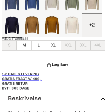
+
2
VÆLG STØRRELSE
S
M
L
XL
XXL
3XL
4XL
Læg i kurv
1-2 DAGES LEVERING
GRATIS FRAGT V/ 499,-
GRATIS RETUR
BYT I 365 DAGE
Beskrivelse