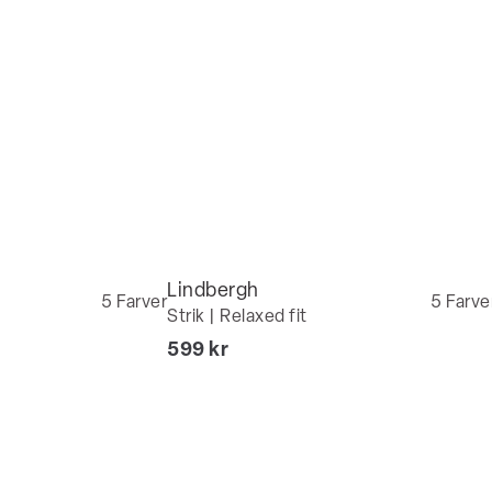
Lindbergh
5
Farver
5
Farve
Strik | Relaxed fit
I alt (inkl. rabat)
599 kr