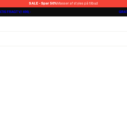
SALE - Spar 50%
Masser af styles på tilbud
TIS FRAGT V/ 499,-
GRAT
Jakkesæt fra 1499,-
Cashmere Touch Pants
Lindbergh
r