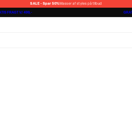
SALE - Spar 50%
Masser af styles på tilbud
TIS FRAGT V/ 499,-
GRAT
Jakkesæt fra 1499,-
Cashmere Touch Pants
Lindbergh
r