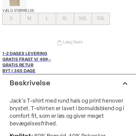
VÆLG STØRRELSE
S
M
L
XL
XXL
3XL
Læg i kurv
1-2 DAGES LEVERING
GRATIS FRAGT V/ 499,-
GRATIS RETUR
BYT I 365 DAGE
Beskrivelse
Jack's T-shirt med rund hals og print henover
brystet. T-shirten er lavet i bomuldsblend og i
comfort fit, som er løs og giver meget
bevægelsesfrihed.