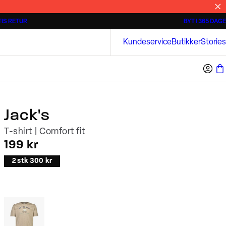
IS RETUR
BYT I 365 DAGE
Tidløse poloshirts
Overshirts
Bison
Kundeservice
Butikker
Stories
Jack's
T-shirt | Comfort fit
I alt (inkl. rabat)
199 kr
2 stk 300 kr