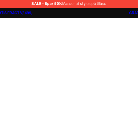
SALE - Spar 50%
Masser af styles på tilbud
TIS FRAGT V/ 499,-
GRAT
Jakkesæt fra 1499,-
Cashmere Touch Pants
Lindbergh
r