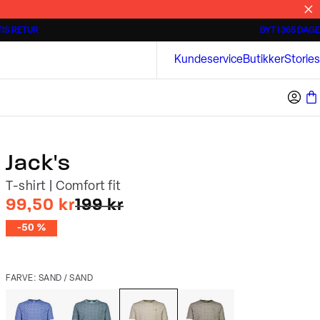
IS RETUR
BYT I 365 DAGE
Tidløse poloshirts
Overshirts
Bison
Kundeservice
Butikker
Stories
Jack's
T-shirt | Comfort fit
I alt (uden rabat)
99,50 kr
199 kr
-50 %
FARVE: SAND / SAND