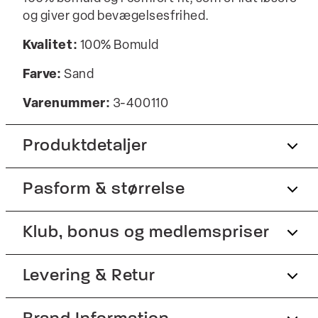
og giver god bevægelsesfrihed.
Kvalitet:
100% Bomuld
Farve:
Sand
Varenummer:
3-400110
Produktdetaljer
Pasform & størrelse
Broderet logo på venstre bryst.
T-shirten har rund hals.
Fit:
Klub, bonus og medlemspriser
Comfort fit
Fremstillet i 100% bomuld.
Produktnr.: 3-400110
Lidt løsere pasform, som giver god
Tilmeld dig Club Wagner helt gratis.
Levering & Retur
bevægelsesfrihed
Model:
Modellen er 188 centimeter høj, og har
1-2 hverdage.