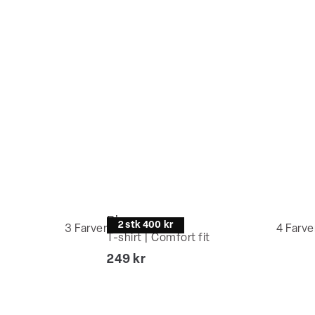
Bison
2 stk 400 kr
3
Farver
4
Farve
T-shirt | Comfort fit
I alt (inkl. rabat)
249 kr