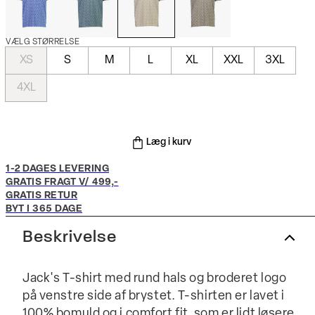
VÆLG STØRRELSE
XS
S
M
L
XL
XXL
3XL
4XL
Læg i kurv
1-2 DAGES LEVERING
GRATIS FRAGT V/ 499,-
GRATIS RETUR
BYT I 365 DAGE
Beskrivelse
Jack's T-shirt med rund hals og broderet logo
på venstre side af brystet. T-shirten er lavet i
100% bomuld og i comfort fit, som er lidt løsere