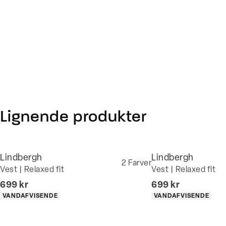
Lignende produkter
Lindbergh
Lindbergh
2
Farver
Vest | Relaxed fit
Vest | Relaxed fit
I alt (inkl. rabat)
I alt (inkl. rabat)
699 kr
699 kr
Produkt egenskaber
Produkt egenskaber
VANDAFVISENDE
VANDAFVISENDE