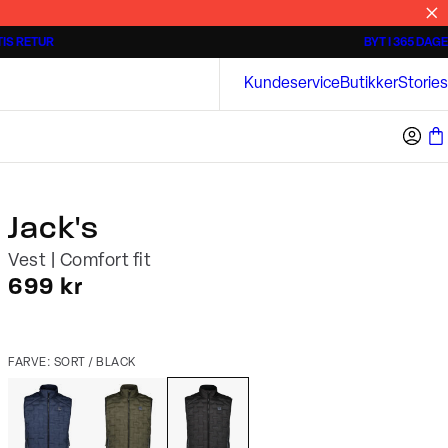
IS RETUR
BYT I 365 DAGE
Tidløse poloshirts
Overshirts
Bison
Kundeservice
Butikker
Stories
Jack's
Vest | Comfort fit
I alt (inkl. rabat)
699 kr
FARVE: SORT / BLACK