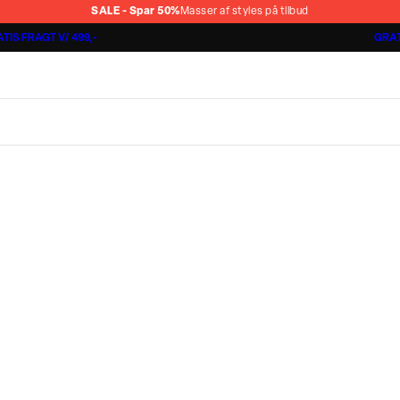
SALE - Spar 50%
Masser af styles på tilbud
TIS FRAGT V/ 499,-
GRAT
Jakkesæt fra 1499,-
Cashmere Touch Pants
Lindbergh
r