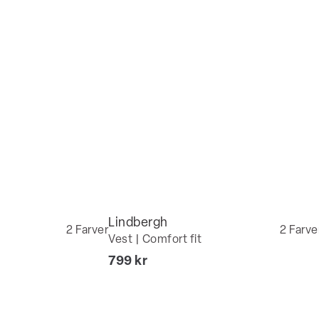
Lindbergh
2
Farver
2
Farve
Vest | Comfort fit
I alt (inkl. rabat)
799 kr