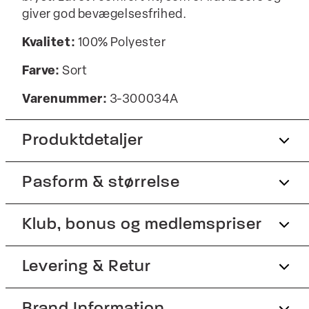
giver god bevægelsesfrihed.
Kvalitet:
100% Polyester
Farve:
Sort
Varenummer:
3-300034A
Produktdetaljer
Pasform & størrelse
Vesten har høj hals.
Lukkes med lynlås.
Fit:
Klub, bonus og medlemspriser
Comfort fit
To sidelommer med lynlås.
Fremstillet med genanvendt polyester.
Lidt løsere pasform, som giver god
Tilmeld dig Club Wagner helt gratis.
Levering & Retur
bevægelsesfrihed
Vesten har en enkelt inderlomme.
Der er logo på venstre bryst.
Størrelsesguide
1-2 hverdage.