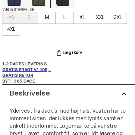
VÆLG STØRRELSE
XS
S
M
L
XL
XXL
3XL
4XL
Læg i kurv
1-2 DAGES LEVERING
GRATIS FRAGT V/ 499,-
GRATIS RETUR
BYT I 365 DAGE
Beskrivelse
Ydervest fra Jack's med høj hals. Vesten har to
lommer i siden, der lukkes med lynlås samt en
enkelt inderlomme. Logomærke på venstre
bryst. Lavet i comfort fit, som er lidt løsere og