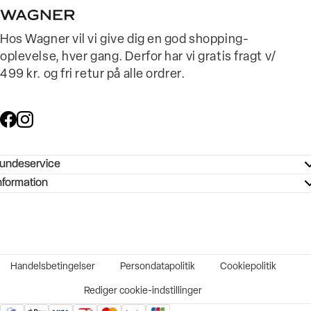
Hos Wagner vil vi give dig en god shopping-
oplevelse, hver gang. Derfor har vi gratis fragt v/
499 kr. og fri retur på alle ordrer.
undeservice
ndeservice - Hjælpecenter
nformation
ories - Inspiration
ntakt os
ørrelsesguide
tikker
b og karriere
turnering
okumentation
Handelsbetingelser
Persondatapolitik
Cookiepolitik
rtrudt køb
vekort
Rediger cookie-indstillinger