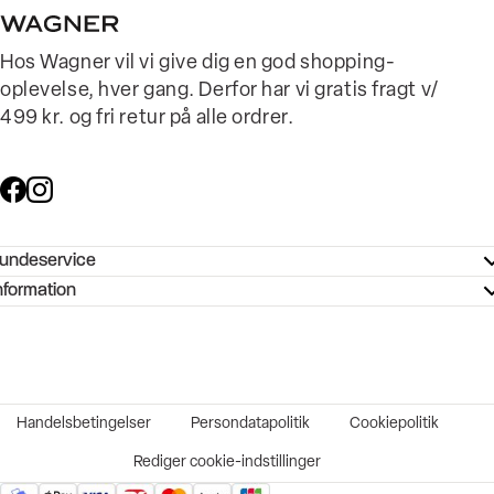
Hos Wagner vil vi give dig en god shopping-
oplevelse, hver gang. Derfor har vi gratis fragt v/
499 kr. og fri retur på alle ordrer.
undeservice
ndeservice - Hjælpecenter
nformation
ories - Inspiration
ntakt os
ørrelsesguide
tikker
b og karriere
turnering
okumentation
Handelsbetingelser
Persondatapolitik
Cookiepolitik
rtrudt køb
vekort
Rediger cookie-indstillinger