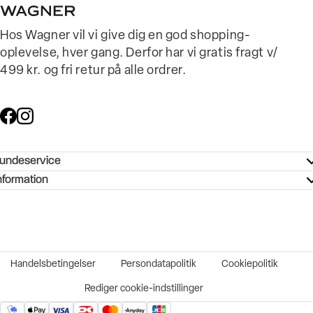
Hos Wagner vil vi give dig en god shopping-
oplevelse, hver gang. Derfor har vi gratis fragt v/
499 kr. og fri retur på alle ordrer.
undeservice
ndeservice - Hjælpecenter
nformation
ories - Inspiration
ntakt os
ørrelsesguide
tikker
b og karriere
turnering
okumentation
Handelsbetingelser
Persondatapolitik
Cookiepolitik
rtrudt køb
vekort
Rediger cookie-indstillinger