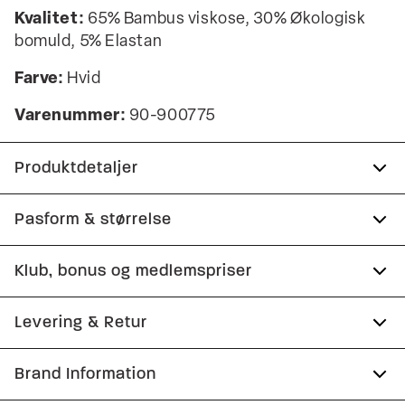
Kvalitet:
65% Bambus viskose, 30% Økologisk
bomuld, 5% Elastan
Farve:
Hvid
Varenummer:
90-900775
Produktdetaljer
Fremstillet i bomuldsblend med stretch for
Pasform & størrelse
ekstra komfort.
Klub, bonus og medlemspriser
Lavet med økologisk bomuld.
Størrelsesguide
Lavet i bambusviskose, som gør tightsene
Tilmeld dig Club Wagner helt gratis.
Levering & Retur
temperaturregulerende og super bløde.
Underbukserne kommer i en 3-pak.
1-2 hverdage.
Brand Information
Spar 10% på din første ordre
Der er elastik med logo i taljen.
Levering med GLS: 29,-