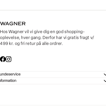
Hos Wagner vil vi give dig en god shopping-
oplevelse, hver gang. Derfor har vi gratis fragt v/
499 kr. og fri retur på alle ordrer.
undeservice
ndeservice - Hjælpecenter
nformation
ories - Inspiration
ntakt os
ørrelsesguide
tikker
b og karriere
turnering