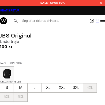
SALE - SPAR 50%
GRATIS RETUR
Søg her...
JBS Original
Undertrøje
I alt (inkl. rabat)
160 kr
FARVE: SORT / SORT
VÆLG STØRRELSE
S
M
L
XL
XXL
3XL
4XL
5XL
6XL