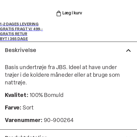
Læg i kurv
1-2 DAGES LEVERING
GRATIS FRAGT V/ 499,-
GRATIS RETUR
BYT I 365 DAGE
Beskrivelse
Basis undertrøje fra JBS. Ideel at have under
trøjer i de koldere måneder eller at bruge som
nattrøje.
Kvalitet:
100% Bomuld
Farve:
Sort
Varenummer:
90-900264