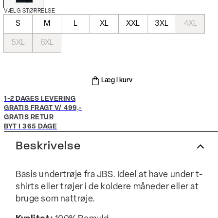
VÆLG STØRRELSE
S
M
L
XL
XXL
3XL
4XL
5XL
6XL
Læg i kurv
1-2 DAGES LEVERING
GRATIS FRAGT V/ 499,-
GRATIS RETUR
BYT I 365 DAGE
Beskrivelse
Basis undertrøje fra JBS. Ideel at have under t-
shirts eller trøjer i de koldere måneder eller at
bruge som nattrøje.