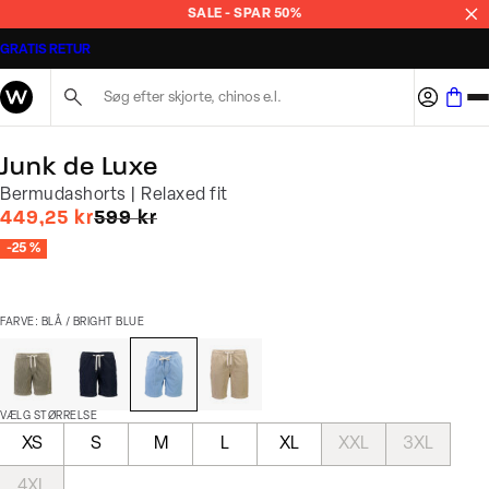
SALE - SPAR 50%
GRATIS RETUR
Søg her...
Junk de Luxe
Bermudashorts | Relaxed fit
I alt (uden rabat)
449,25 kr
599 kr
-25 %
FARVE: BLÅ / BRIGHT BLUE
VÆLG STØRRELSE
XS
S
M
L
XL
XXL
3XL
4XL