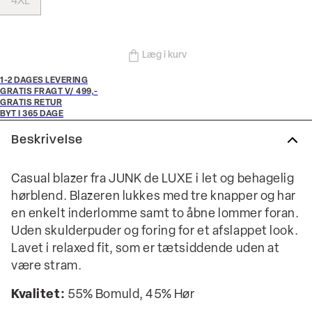
4XL
Læg i kurv
1-2 DAGES LEVERING
GRATIS FRAGT V/ 499,-
GRATIS RETUR
BYT I 365 DAGE
Beskrivelse
Casual blazer fra JUNK de LUXE i let og behagelig
hørblend. Blazeren lukkes med tre knapper og har
en enkelt inderlomme samt to åbne lommer foran.
Uden skulderpuder og foring for et afslappet look.
Lavet i relaxed fit, som er tætsiddende uden at
være stram.
Kvalitet:
55% Bomuld, 45% Hør