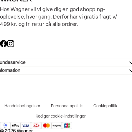
Hos Wagner vil vi give dig en god shopping-
oplevelse, hver gang. Derfor har vi gratis fragt v/
499 kr. og fri retur på alle ordrer.
undeservice
ndeservice - Hjælpecenter
nformation
ories - Inspiration
ntakt os
ørrelsesguide
tikker
b og karriere
turnering
okumentation
Handelsbetingelser
Persondatapolitik
Cookiepolitik
rtrudt køb
vekort
Rediger cookie-indstillinger
© 2026 Wagner