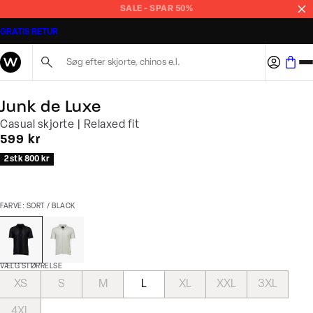
SALE - SPAR 50%
GRATIS RETUR
Søg her...
Junk de Luxe
Casual skjorte | Relaxed fit
I alt (inkl. rabat)
599 kr
2 stk 800 kr
FARVE: SORT / BLACK
VÆLG STØRRELSE
XS
S
M
L
XL
XXL
3XL
4XL