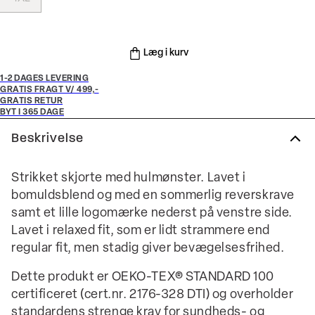
Læg i kurv
1-2 DAGES LEVERING
GRATIS FRAGT V/ 499,-
GRATIS RETUR
BYT I 365 DAGE
Beskrivelse
Strikket skjorte med hulmønster. Lavet i
bomuldsblend og med en sommerlig reverskrave
samt et lille logomærke nederst på venstre side.
Lavet i relaxed fit, som er lidt strammere end
regular fit, men stadig giver bevægelsesfrihed.
Dette produkt er OEKO-TEX® STANDARD 100
certificeret (cert.nr. 2176-328 DTI) og overholder
standardens strenge krav for sundheds- og