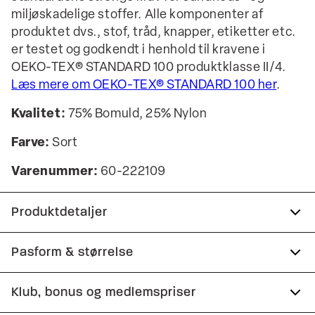
miljøskadelige stoffer. Alle komponenter af
produktet dvs., stof, tråd, knapper, etiketter etc.
er testet og godkendt i henhold til kravene i
OEKO-TEX® STANDARD 100 produktklasse II/4.
Læs mere om OEKO-TEX® STANDARD 100 her
.
Kvalitet:
75% Bomuld, 25% Nylon
Farve:
Sort
Varenummer:
60-222109
Produktdetaljer
Certificeret med OEKO-TEX® STANDARD 100.
Pasform & størrelse
Logomærke nederst på venstre side.
Fit:
Relaxed fit
Klub, bonus og medlemspriser
Fremstillet i behagelig bomuldsblend.