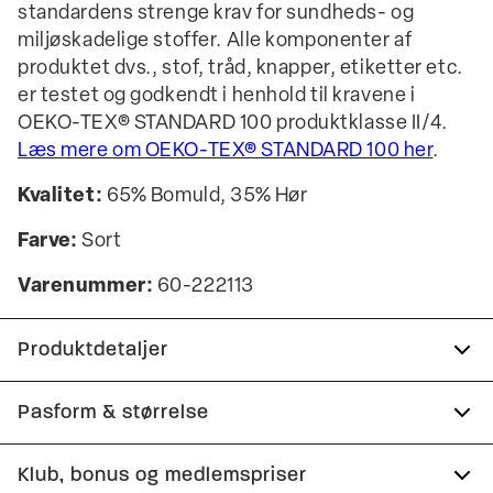
standardens strenge krav for sundheds- og
miljøskadelige stoffer. Alle komponenter af
produktet dvs., stof, tråd, knapper, etiketter etc.
er testet og godkendt i henhold til kravene i
OEKO-TEX® STANDARD 100 produktklasse II/4.
Læs mere om OEKO-TEX® STANDARD 100 her
.
Kvalitet:
65% Bomuld, 35% Hør
Farve:
Sort
Varenummer:
60-222113
Produktdetaljer
Certificeret med OEKO-TEX® STANDARD 100.
Pasform & størrelse
Fremstillet i bomuldsblend med hør.
Fit:
Relaxed fit
Klub, bonus og medlemspriser
Logomærke nederst på venstre side.