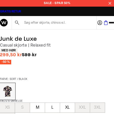
SALE - SPAR 50%
GRATIS RETUR
Søg her...
Junk de Luxe
Casual skjorte | Relaxed fit
Produkt egenskaber
MED HØR
I alt (uden rabat)
299,50 kr
599 kr
-50 %
FARVE: SORT / BLACK
VÆLG STØRRELSE
XS
S
M
L
XL
XXL
3XL