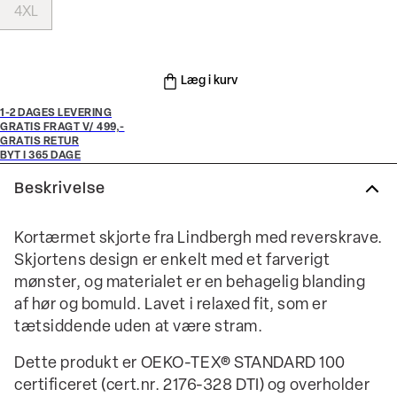
4XL
Læg i kurv
1-2 DAGES LEVERING
GRATIS FRAGT V/ 499,-
GRATIS RETUR
BYT I 365 DAGE
Beskrivelse
Kortærmet skjorte fra Lindbergh med reverskrave.
Skjortens design er enkelt med et farverigt
mønster, og materialet er en behagelig blanding
af hør og bomuld. Lavet i relaxed fit, som er
tætsiddende uden at være stram.
Dette produkt er OEKO-TEX® STANDARD 100
certificeret (cert.nr. 2176-328 DTI) og overholder