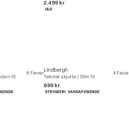
I alt (inkl. rabat)
2.499 kr
Produkt egenskaber
ULD
Lindbergh
6
Farver
4
Farve
dern fit
Teknisk skjorte | Slim fit
I alt (inkl. rabat)
699 kr
Produkt egenskaber
ISENDE
STRYGEFRI
VANDAFVISENDE