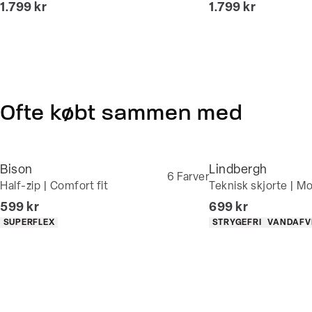
I alt (inkl. rabat)
I alt (inkl. rabat)
1.799 kr
1.799 kr
Ofte købt sammen med
Bison
Lindbergh
6
Farver
Half-zip | Comfort fit
Teknisk skjorte | Mo
I alt (inkl. rabat)
I alt (inkl. rabat)
599 kr
699 kr
Produkt egenskaber
Produkt egenskaber
SUPERFLEX
STRYGEFRI
VANDAFV