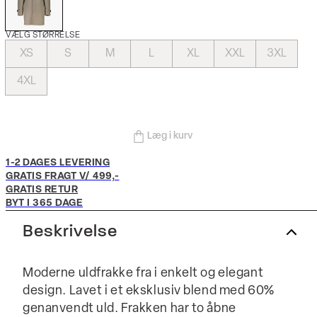
VÆLG STØRRELSE
XS
S
M
L
XL
XXL
3XL
4XL
Læg i kurv
1-2 DAGES LEVERING
GRATIS FRAGT V/ 499,-
GRATIS RETUR
BYT I 365 DAGE
Beskrivelse
Moderne uldfrakke fra i enkelt og elegant
design. Lavet i et eksklusiv blend med 60%
genanvendt uld. Frakken har to åbne