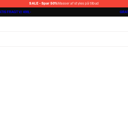
SALE - Spar 50%
Masser af styles på tilbud
TIS FRAGT V/ 499,-
GRAT
Jakkesæt fra 1499,-
Cashmere Touch Pants
Lindbergh
r