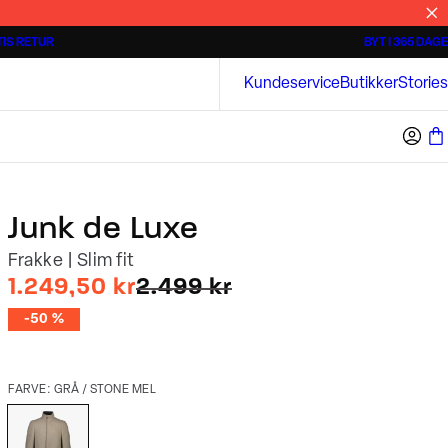
IS RETUR
BYT I 365 DAGE
Tidløse poloshirts
Overshirts
Bison
Kundeservice
Butikker
Stories
Junk de Luxe
Frakke | Slim fit
I alt (uden rabat)
1.249,50 kr
2.499 kr
-50 %
FARVE: GRÅ / STONE MEL