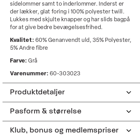
sidelommer samt to inderlommer. Inderst er
der lækker, glat foring i 100% polyester twill.
Lukkes med skjulte knapper og har slids bagpå
for at give bedre bevægelsesfrihed.
Kvalitet:
60% Genanvendt uld, 35% Polyester,
5% Andre fibre
Farve:
Grå
Varenummer:
60-303023
Produktdetaljer
Pasform & størrelse
Frakken har let foring.
Fremstillet med genanvendt uld.
Fit:
Klub, bonus og medlemspriser
Slim fit
To åbne sidelommer.