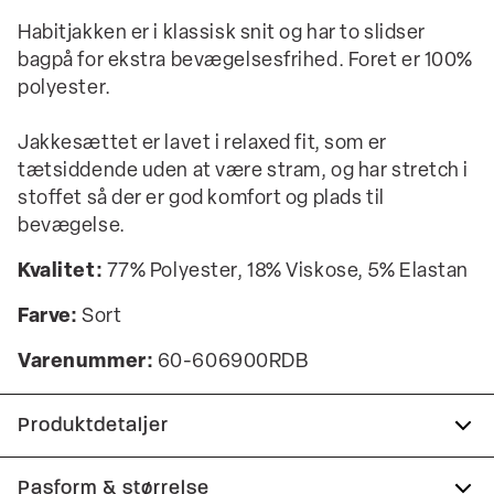
Habitjakken er i klassisk snit og har to slidser
bagpå for ekstra bevægelsesfrihed. Foret er 100%
polyester.
Jakkesættet er lavet i relaxed fit, som er
tætsiddende uden at være stram, og har stretch i
stoffet så der er god komfort og plads til
bevægelse.
Kvalitet:
77% Polyester, 18% Viskose, 5% Elastan
Farve:
Sort
Varenummer:
60-606900RDB
Produktdetaljer
Der er to lommer på siden af bukserne.
Pasform & størrelse