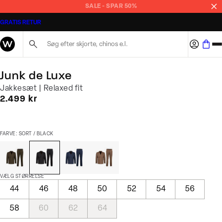
SALE - SPAR 50%
GRATIS RETUR
Søg her...
Junk de Luxe
Jakkesæt | Relaxed fit
I alt (inkl. rabat)
2.499 kr
FARVE: SORT / BLACK
VÆLG STØRRELSE
44
46
48
50
52
54
56
58
60
62
64