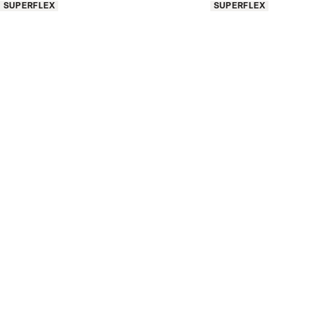
Produkt egenskaber
Produkt egenskaber
SUPERFLEX
SUPERFLEX