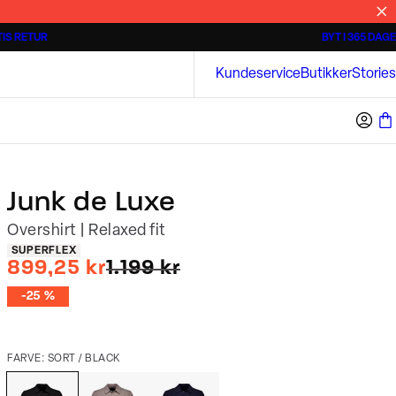
IS RETUR
BYT I 365 DAGE
3 for 500 kr.
Kortærmede skjorter
Bison
Kundeservice
Butikker
Stories
Junk de Luxe
Overshirt | Relaxed fit
Produkt egenskaber
SUPERFLEX
I alt (uden rabat)
899,25 kr
1.199 kr
-25 %
FARVE: SORT / BLACK