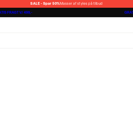
SALE - Spar 50%
Masser af styles på tilbud
TIS FRAGT V/ 499,-
GRAT
Shorts 3 for 1.000 kr.
Cashmere Touch Pants
Lindbergh
r