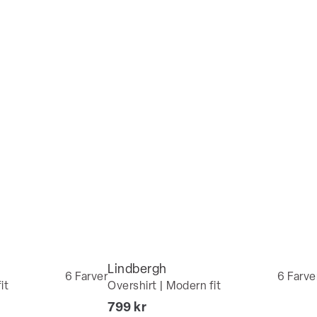
Lindbergh
6
Farver
6
Farve
it
Overshirt | Modern fit
I alt (inkl. rabat)
799 kr