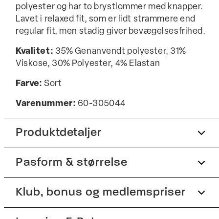
polyester og har to brystlommer med knapper.
Lavet i relaxed fit, som er lidt strammere end
regular fit, men stadig giver bevægelsesfrihed.
Kvalitet:
35% Genanvendt polyester, 31%
Viskose, 30% Polyester, 4% Elastan
Farve:
Sort
Varenummer:
60-305044
Produktdetaljer
Pasform & størrelse
Fremstillet med genanvendt polyester.
To brystlommer med knapper.
Fit:
Klub, bonus og medlemspriser
Relaxed fit
Lavet med Superflex, der giver ekstra
elasticitet og komfort.
Tæt pasform, der sidder til uden at være stram