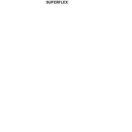
Produkt egenskaber
SUPERFLEX