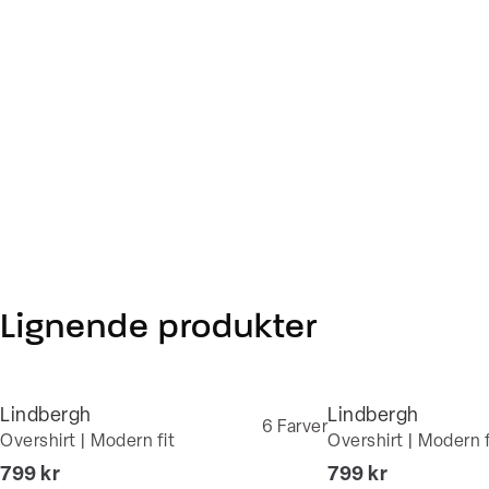
Lignende produkter
Lindbergh
Lindbergh
6
Farver
Overshirt | Modern fit
Overshirt | Modern f
I alt (inkl. rabat)
I alt (inkl. rabat)
799 kr
799 kr