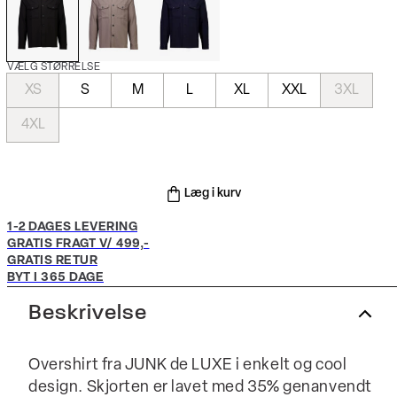
VÆLG STØRRELSE
XS
S
M
L
XL
XXL
3XL
4XL
Læg i kurv
1-2 DAGES LEVERING
GRATIS FRAGT V/ 499,-
GRATIS RETUR
BYT I 365 DAGE
Beskrivelse
Overshirt fra JUNK de LUXE i enkelt og cool
design. Skjorten er lavet med 35% genanvendt