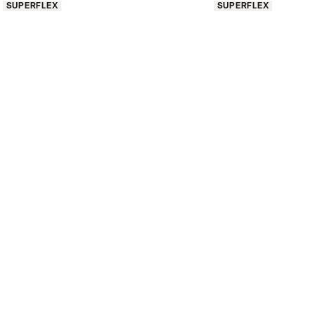
Produkt egenskaber
Produkt egenskaber
SUPERFLEX
SUPERFLEX