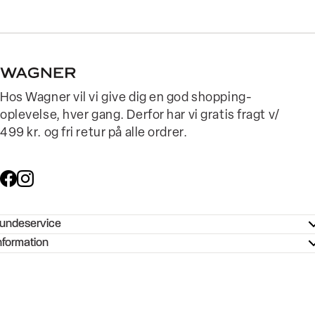
Hos Wagner vil vi give dig en god shopping-
oplevelse, hver gang. Derfor har vi gratis fragt v/
499 kr. og fri retur på alle ordrer.
undeservice
ndeservice - Hjælpecenter
nformation
ories - Inspiration
ntakt os
ørrelsesguide
tikker
b og karriere
turnering