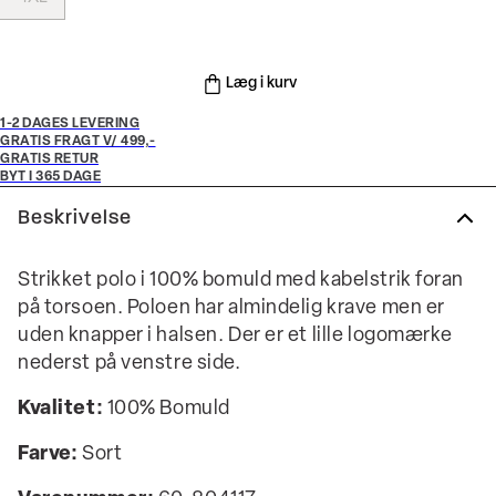
Læg i kurv
1-2 DAGES LEVERING
GRATIS FRAGT V/ 499,-
GRATIS RETUR
BYT I 365 DAGE
Beskrivelse
Strikket polo i 100% bomuld med kabelstrik foran
på torsoen. Poloen har almindelig krave men er
uden knapper i halsen. Der er et lille logomærke
nederst på venstre side.
Kvalitet:
100% Bomuld
Farve:
Sort