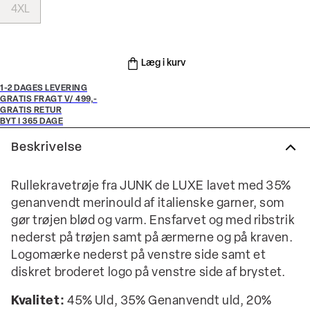
4XL
Læg i kurv
1-2 DAGES LEVERING
GRATIS FRAGT V/ 499,-
GRATIS RETUR
BYT I 365 DAGE
Beskrivelse
Rullekravetrøje fra JUNK de LUXE lavet med 35%
genanvendt merinould af italienske garner, som
gør trøjen blød og varm. Ensfarvet og med ribstrik
nederst på trøjen samt på ærmerne og på kraven.
Logomærke nederst på venstre side samt et
diskret broderet logo på venstre side af brystet.
Kvalitet:
45% Uld, 35% Genanvendt uld, 20%