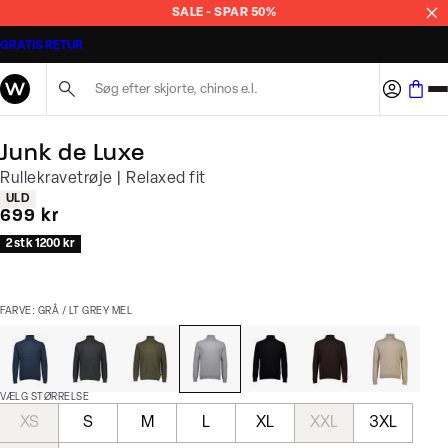
SALE - SPAR 50%
GRATIS RETUR
Søg her...
Junk de Luxe
Rullekravetrøje | Relaxed fit
Produkt egenskaber
ULD
I alt (inkl. rabat)
699 kr
2 stk 1200 kr
FARVE: GRÅ / LT GREY MEL
VÆLG STØRRELSE
XS
S
M
L
XL
XXL
3XL