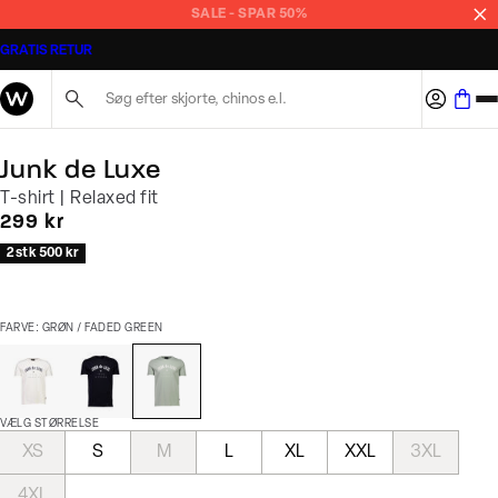
SALE - SPAR 50%
GRATIS RETUR
Søg her...
Junk de Luxe
T-shirt | Relaxed fit
I alt (inkl. rabat)
299 kr
2 stk 500 kr
FARVE: GRØN / FADED GREEN
VÆLG STØRRELSE
XS
S
M
L
XL
XXL
3XL
4XL