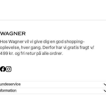
Hos Wagner vil vi give dig en god shopping-
oplevelse, hver gang. Derfor har vi gratis fragt v/
499 kr. og fri retur på alle ordrer.
undeservice
ndeservice - Hjælpecenter
nformation
ories - Inspiration
ntakt os
ørrelsesguide
tikker