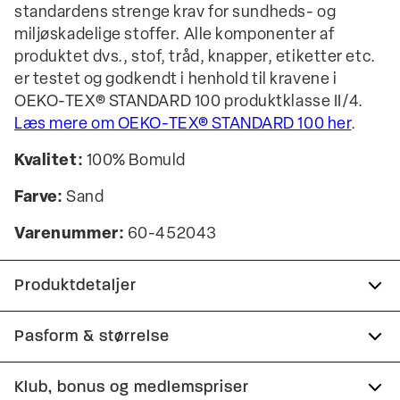
standardens strenge krav for sundheds- og
miljøskadelige stoffer. Alle komponenter af
produktet dvs., stof, tråd, knapper, etiketter etc.
er testet og godkendt i henhold til kravene i
OEKO-TEX® STANDARD 100 produktklasse II/4.
Læs mere om OEKO-TEX® STANDARD 100 her
.
Kvalitet:
100% Bomuld
Farve:
Sand
Varenummer:
60-452043
Produktdetaljer
Logomærke nederst på venstre side.
Pasform & størrelse
Broderi på brystet.
Fit:
Relaxed fit
Klub, bonus og medlemspriser
T-shirten har rund hals.