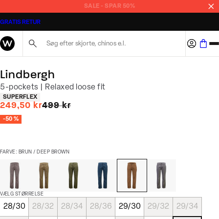
SALE - SPAR 50%
GRATIS RETUR
Søg her...
Lindbergh
5-pockets | Relaxed loose fit
Produkt egenskaber
SUPERFLEX
I alt (uden rabat)
249,50 kr
499 kr
-50 %
FARVE: BRUN / DEEP BROWN
VÆLG STØRRELSE
28/30
28/32
28/34
28/36
29/30
29/32
29/34