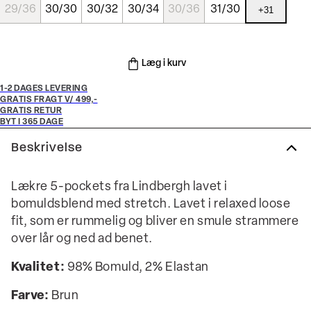
29/36
30/30
30/32
30/34
30/36
31/30
+
31
Læg i kurv
1-2 DAGES LEVERING
GRATIS FRAGT V/ 499,-
GRATIS RETUR
BYT I 365 DAGE
Beskrivelse
Lækre 5-pockets fra Lindbergh lavet i
bomuldsblend med stretch. Lavet i relaxed loose
fit, som er rummelig og bliver en smule strammere
over lår og ned ad benet.
Kvalitet:
98% Bomuld, 2% Elastan
Farve:
Brun