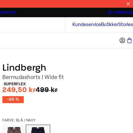
IS RETUR
BYT I 365 DAGE
3 for 500 kr.
Kortærmede skjorter
Bison
Kundeservice
Butikker
Stories
Lindbergh
Bermudashorts | Wide fit
Produkt egenskaber
SUPERFLEX
I alt (uden rabat)
249,50 kr
499 kr
-50 %
FARVE: BLÅ / NAVY