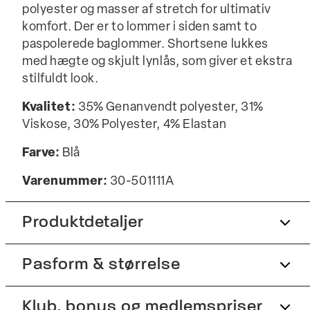
polyester og masser af stretch for ultimativ
komfort. Der er to lommer i siden samt to
paspolerede baglommer. Shortsene lukkes
med hægte og skjult lynlås, som giver et ekstra
stilfuldt look.
Kvalitet:
35% Genanvendt polyester, 31%
Viskose, 30% Polyester, 4% Elastan
Farve:
Blå
Varenummer:
30-501111A
Produktdetaljer
Pasform & størrelse
Der er to sidelommer.
Lavet med Superflex, der giver ekstra
elasticitet og komfort.
Fit:
Klub, bonus og medlemspriser
Wide fit