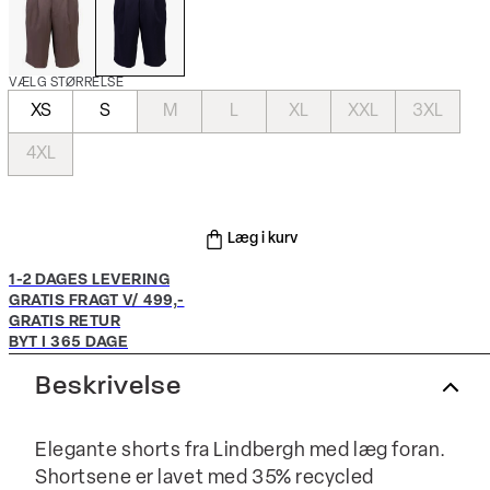
VÆLG STØRRELSE
XS
S
M
L
XL
XXL
3XL
4XL
Læg i kurv
1-2 DAGES LEVERING
GRATIS FRAGT V/ 499,-
GRATIS RETUR
BYT I 365 DAGE
Beskrivelse
Elegante shorts fra Lindbergh med læg foran.
Shortsene er lavet med 35% recycled