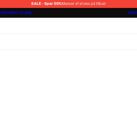
SALE - Spar 50%
Masser af styles på tilbud
TIS FRAGT V/ 499,-
GRAT
Shorts 3 for 1.000 kr.
Cashmere Touch Pants
Lindbergh
r