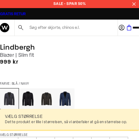
SALE - SPAR 50%
GRATIS RETUR
Søg her...
Lindbergh
Blazer | Slim fit
I alt (inkl. rabat)
999 kr
FARVE: BLÅ / NAVY
VÆLG STØRRELSE
Dette produkt er lille i størrelsen, så vi anbefaler at gå en størrelse op.
VÆLG STØRRELSE