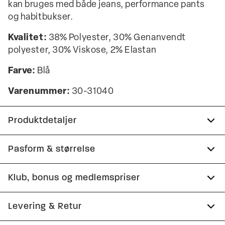
kan bruges med både jeans, performance pants
og habitbukser.
Kvalitet:
38% Polyester, 30% Genanvendt
polyester, 30% Viskose, 2% Elastan
Farve:
Blå
Varenummer:
30-31040
Produktdetaljer
Tre paspolerede inderlommer.
Pasform & størrelse
Fire knapper ved ærmet.
Fit:
Slim fit
Klub, bonus og medlemspriser
Fremstillet med genanvendt polyester.
Produktet er lille i størrelsen, så vi anbefaler at gå
Helforet, hvilket giver en smidig jakke med en
Tilmeld dig Club Wagner helt gratis.
Levering & Retur
en størrelse op., Tætsiddende pasform, der
gennemarbejdet inderside.
fremhæver kroppen