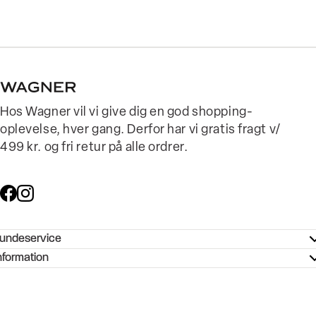
Hos Wagner vil vi give dig en god shopping-
oplevelse, hver gang. Derfor har vi gratis fragt v/
499 kr. og fri retur på alle ordrer.
undeservice
ndeservice - Hjælpecenter
nformation
ories - Inspiration
ntakt os
ørrelsesguide
tikker