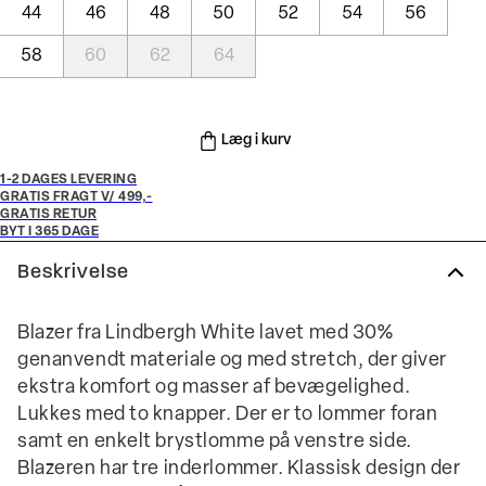
44
46
48
50
52
54
56
58
60
62
64
Læg i kurv
1-2 DAGES LEVERING
GRATIS FRAGT V/ 499,-
GRATIS RETUR
BYT I 365 DAGE
Beskrivelse
Blazer fra Lindbergh White lavet med 30%
genanvendt materiale og med stretch, der giver
ekstra komfort og masser af bevægelighed.
Lukkes med to knapper. Der er to lommer foran
samt en enkelt brystlomme på venstre side.
Blazeren har tre inderlommer. Klassisk design der