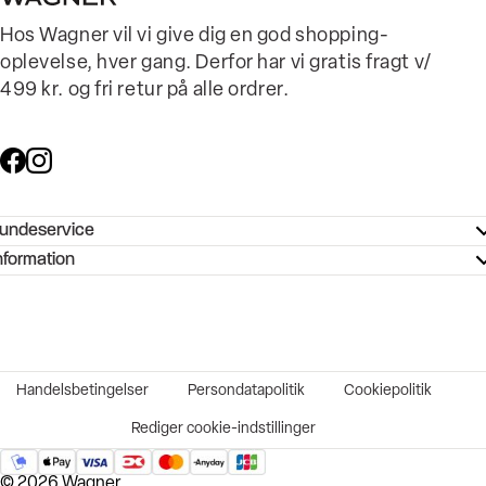
Hos Wagner vil vi give dig en god shopping-
oplevelse, hver gang. Derfor har vi gratis fragt v/
499 kr. og fri retur på alle ordrer.
undeservice
ndeservice - Hjælpecenter
nformation
ories - Inspiration
ntakt os
ørrelsesguide
tikker
b og karriere
turnering
okumentation
Handelsbetingelser
Persondatapolitik
Cookiepolitik
rtrudt køb
vekort
Rediger cookie-indstillinger
© 2026 Wagner