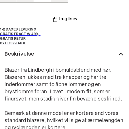
Læg i kurv
1-2 DAGES LEVERING
GRATIS FRAGT V/ 499,-
GRATIS RETUR
BYT I 365 DAGE
Beskrivelse
Blazer fra Lindbergh i bomuldsblend med hør.
Blazeren lukkes med tre knapper og har tre
inderlommer samt to åbne lommer og en
brystlomme foran. Lavet i modern fit, som er
figursyet, men stadig giver fin bevægelsesfrihed.
Bemærk at denne model er er kortere end vores
standard blazere, hvilket vil sige at ærmelængden
og ryglængden er kortere.