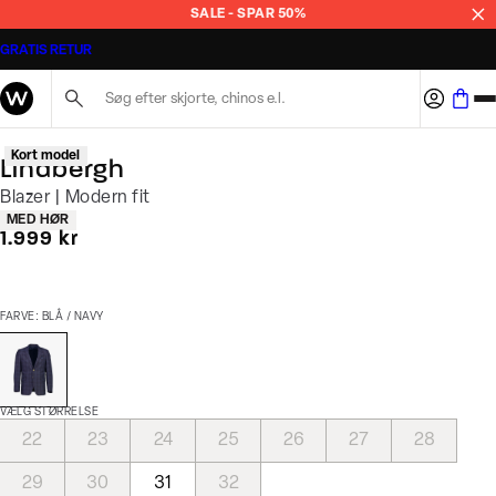
SALE - SPAR 50%
GRATIS RETUR
Søg her...
Kort model
Lindbergh
Blazer | Modern fit
Produkt egenskaber
MED HØR
I alt (inkl. rabat)
1.999 kr
FARVE: BLÅ / NAVY
VÆLG STØRRELSE
22
23
24
25
26
27
28
29
30
31
32