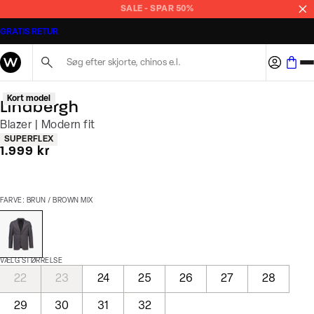
SALE - SPAR 50%
GRATIS RETUR
Søg her...
Kort model
Lindbergh
Blazer | Modern fit
Produkt egenskaber
SUPERFLEX
I alt (inkl. rabat)
1.999 kr
FARVE: BRUN / BROWN MIX
VÆLG STØRRELSE
22
23
24
25
26
27
28
29
30
31
32