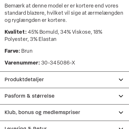
Bemærk at denne model er er kortere end vores
standard blazere, hvilket vil sige at ærmelængden
og ryglængden er kortere.
Kvalitet:
45% Bomuld, 34% Viskose, 18%
Polyester, 3% Elastan
Farve:
Brun
Varenummer:
30-345086-X
Produktdetaljer
Lavet med Superflex, der giver ekstra
Pasform & størrelse
elasticitet og komfort.
Fit:
Modern fit
Klub, bonus og medlemspriser
Fire knapper ved ærmet.
To paspolerede inderlommer.
Figursyet pasform, der stadig giver fin
Tilmeld dig Club Wagner helt gratis.