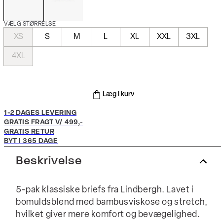
VÆLG STØRRELSE
XS
S
M
L
XL
XXL
3XL
4XL
Læg i kurv
1-2 DAGES LEVERING
GRATIS FRAGT V/ 499,-
GRATIS RETUR
BYT I 365 DAGE
Beskrivelse
5-pak klassiske briefs fra Lindbergh. Lavet i
bomuldsblend med bambusviskose og stretch,
hvilket giver mere komfort og bevægelighed.