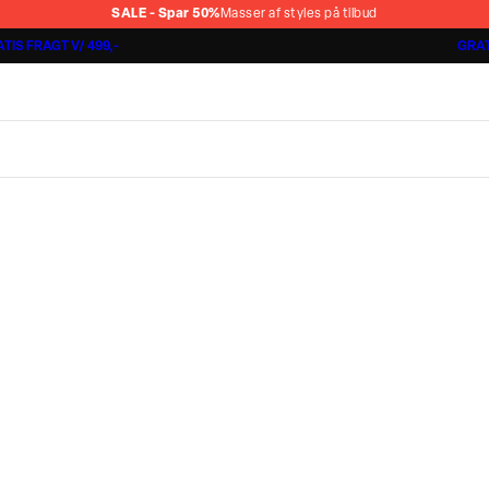
SALE - Spar 50%
Masser af styles på tilbud
TIS FRAGT V/ 499,-
GRAT
Jakkesæt fra 1499,-
Cashmere Touch Pants
Lindbergh
r