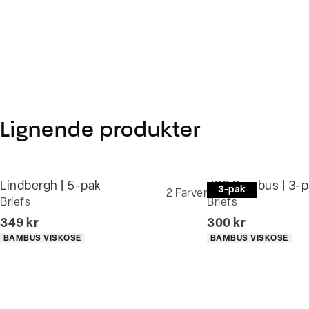
Lignende produkter
Lindbergh | 5-pak
JBS Bambus | 3-p
3-pak
2
Farver
Briefs
Briefs
I alt (inkl. rabat)
I alt (inkl. rabat)
349 kr
300 kr
Produkt egenskaber
Produkt egenskaber
BAMBUS VISKOSE
BAMBUS VISKOSE