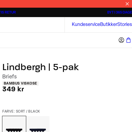
IS RETUR
BYT I 365 DAGE
Tidløse poloshirts
Overshirts
Bison
Kundeservice
Butikker
Stories
Lindbergh | 5-pak
Briefs
Produkt egenskaber
BAMBUS VISKOSE
I alt (inkl. rabat)
349 kr
FARVE: SORT / BLACK