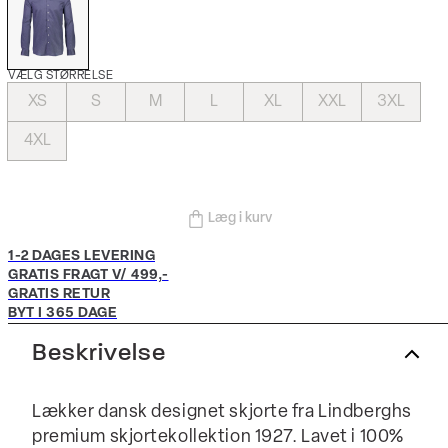
VÆLG STØRRELSE
XS
S
M
L
XL
XXL
3XL
4XL
Læg i kurv
1-2 DAGES LEVERING
GRATIS FRAGT V/ 499,-
GRATIS RETUR
BYT I 365 DAGE
Beskrivelse
Lækker dansk designet skjorte fra Lindberghs
premium skjortekollektion 1927. Lavet i 100%