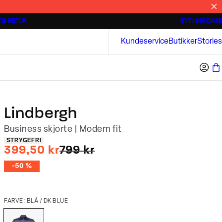
IS RETUR
BYT I 365 DAGE
3 for 500 kr.
Kortærmede skjorter
Bison
Kundeservice
Butikker
Stories
Lindbergh
Business skjorte | Modern fit
Produkt egenskaber
STRYGEFRI
I alt (uden rabat)
399,50 kr
799 kr
-50 %
FARVE: BLÅ / DK BLUE