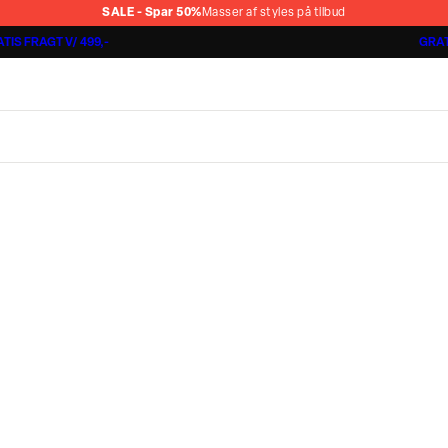
SALE - Spar 50%
Masser af styles på tilbud
TIS FRAGT V/ 499,-
GRAT
Shorts 3 for 1.000 kr.
Cashmere Touch Pants
Lindbergh
r