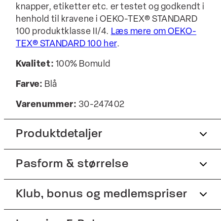
knapper, etiketter etc. er testet og godkendt i
henhold til kravene i OEKO-TEX® STANDARD
100 produktklasse II/4.
Læs mere om OEKO-
TEX® STANDARD 100 her
.
Kvalitet:
100% Bomuld
Farve:
Blå
Varenummer:
30-247402
Produktdetaljer
Pasform & størrelse
Certificeret med OEKO-TEX® STANDARD
100.
Fremstillet i 100% bomuld.
Fit:
Klub, bonus og medlemspriser
Modern fit
Skjorten er strygefri.
Figursyet pasform, der stadig giver fin