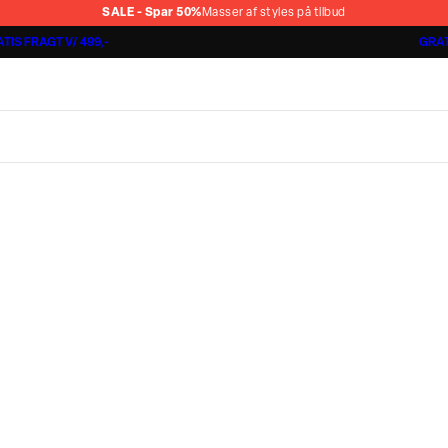
SALE - Spar 50%
Masser af styles på tilbud
TIS FRAGT V/ 499,-
GRAT
Jakkesæt fra 1499,-
Cashmere Touch Pants
Lindbergh
r