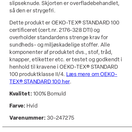
slipseknude. Skjorten er overfladebehandlet,
så den er strygefri.
Dette produkt er OEKO-TEX® STANDARD 100
certificeret (cert.nr. 2176-328 DTI) og
overholder standardens strenge krav for
sundheds- og miljøskadelige stoffer. Alle
komponenter af produktet dvs., stof, tråd,
knapper, etiketter etc. er testet og godkendt i
henhold til kravene i OEKO-TEX® STANDARD
100 produktklasse II/4.
Læs mere om OEKO-
TEX® STANDARD 100 her
.
Kvalitet:
100% Bomuld
Farve:
Hvid
Varenummer:
30-247275