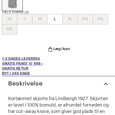
VÆLG STØRRELSE
XS
S
M
L
XL
XXL
3XL
4XL
Læg i kurv
1-2 DAGES LEVERING
GRATIS FRAGT V/ 499,-
GRATIS RETUR
BYT I 365 DAGE
Beskrivelse
Kortærmet skjorte fra Lindbergh 1927. Skjorten
er lavet i 100% bomuld, er afrundet forneden og
har cut-away krave, som giver god plads til en