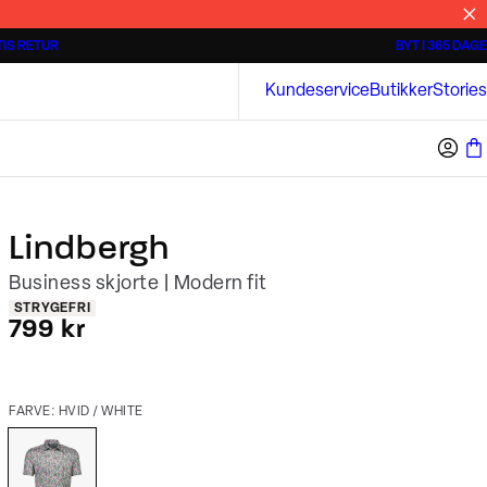
IS RETUR
BYT I 365 DAGE
Tidløse poloshirts
Overshirts
Bison
Kundeservice
Butikker
Stories
Lindbergh
Business skjorte | Modern fit
Produkt egenskaber
STRYGEFRI
I alt (inkl. rabat)
799 kr
FARVE: HVID / WHITE