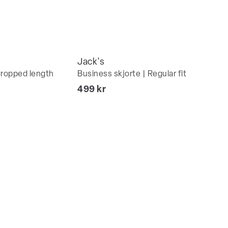
Jack's
Cropped length
Business skjorte | Regular fit
I alt (inkl. rabat)
499 kr