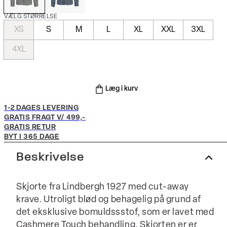
VÆLG STØRRELSE
XS
S
M
L
XL
XXL
3XL
4XL
Læg i kurv
1-2 DAGES LEVERING
GRATIS FRAGT V/ 499,-
GRATIS RETUR
BYT I 365 DAGE
Beskrivelse
Skjorte fra Lindbergh 1927 med cut-away
krave. Utroligt blød og behagelig på grund af
det eksklusive bomuldssstof, som er lavet med
Cashmere Touch behandling. Skjorten er er