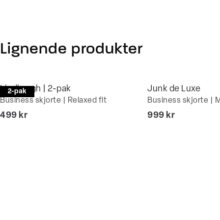
Lignende produkter
Lindbergh | 2-pak
Junk de Luxe
2-pak
Business skjorte | Relaxed fit
Business skjorte | M
I alt (inkl. rabat)
I alt (inkl. rabat)
499 kr
999 kr