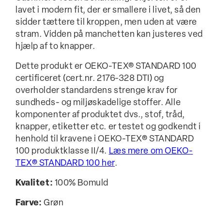
lavet i modern fit, der er smallere i livet, så den
sidder tættere til kroppen, men uden at være
stram. Vidden på manchetten kan justeres ved
hjælp af to knapper.
Dette produkt er OEKO-TEX® STANDARD 100
certificeret (cert.nr. 2176-328 DTI) og
overholder standardens strenge krav for
sundheds- og miljøskadelige stoffer. Alle
komponenter af produktet dvs., stof, tråd,
knapper, etiketter etc. er testet og godkendt i
henhold til kravene i OEKO-TEX® STANDARD
100 produktklasse II/4.
Læs mere om OEKO-
TEX® STANDARD 100 her
.
Kvalitet:
100% Bomuld
Farve:
Grøn