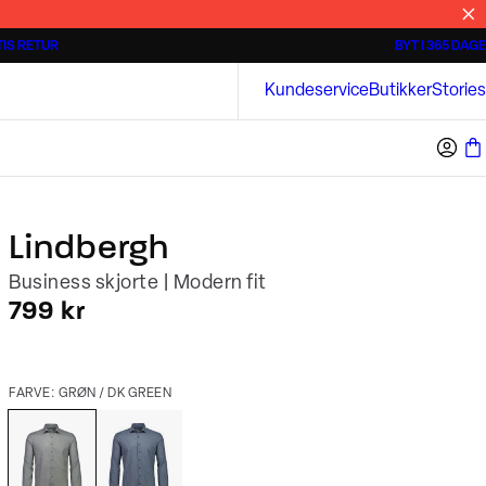
IS RETUR
BYT I 365 DAGE
Tidløse poloshirts
Overshirts
Bison
Kundeservice
Butikker
Stories
Lindbergh
Business skjorte | Modern fit
I alt (inkl. rabat)
799 kr
FARVE: GRØN / DK GREEN