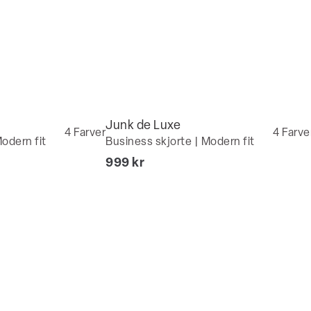
Junk de Luxe
4
Farver
4
Farve
odern fit
Business skjorte | Modern fit
I alt (inkl. rabat)
999 kr