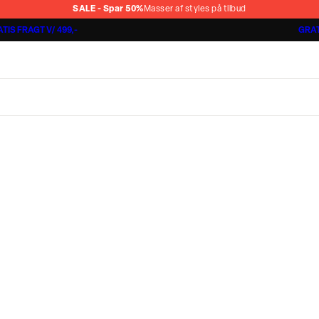
SALE - Spar 50%
Masser af styles på tilbud
TIS FRAGT V/ 499,-
GRAT
Jakkesæt fra 1499,-
Cashmere Touch Pants
Lindbergh
r