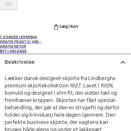
4XL
Læg i kurv
1-2 DAGES LEVERING
GRATIS FRAGT V/ 499,-
GRATIS RETUR
BYT I 365 DAGE
Beskrivelse
Lækker dansk designet skjorte fra Lindberghs
premium skjortekollektion 1927. Lavet i 100%
bomuld og designet i slim fit, der sidder tæt og
fremhæver kroppen. Skjorten har fået special-
behandling, der gør at den er strygefri og derfor
holder sig knivskarp hele dagen igennem. Den
perfekte business skjorte, der sagtens kan
bruges både alene og under et jakkesæt.