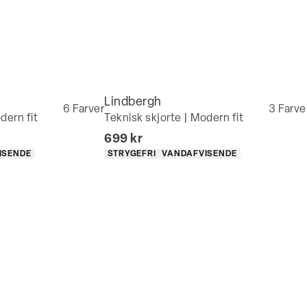
Lindbergh
6
Farver
3
Farve
dern fit
Teknisk skjorte | Modern fit
I alt (inkl. rabat)
699 kr
Produkt egenskaber
ISENDE
STRYGEFRI
VANDAFVISENDE