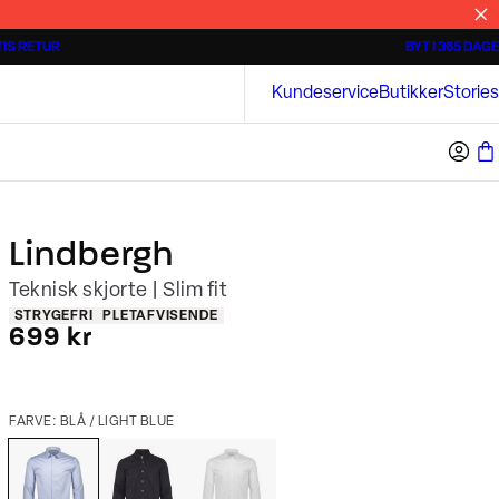
IS RETUR
BYT I 365 DAGE
Tidløse poloshirts
Overshirts
Bison
Kundeservice
Butikker
Stories
Lindbergh
Teknisk skjorte | Slim fit
Produkt egenskaber
STRYGEFRI
PLETAFVISENDE
I alt (inkl. rabat)
699 kr
FARVE: BLÅ / LIGHT BLUE