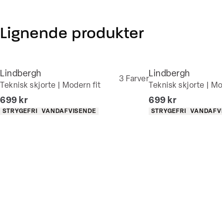
Lignende produkter
Lindbergh
Lindbergh
3
Farver
Teknisk skjorte | Modern fit
Teknisk skjorte | Mo
I alt (inkl. rabat)
I alt (inkl. rabat)
699 kr
699 kr
Produkt egenskaber
Produkt egenskaber
STRYGEFRI
VANDAFVISENDE
STRYGEFRI
VANDAFV