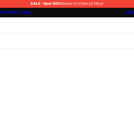
SALE - Spar 50%
Masser af styles på tilbud
TIS FRAGT V/ 499,-
GRAT
Jakkesæt fra 1499,-
Cashmere Touch Pants
Lindbergh
r