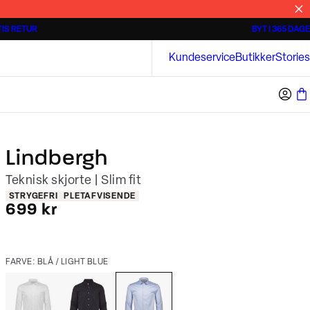
IS RETUR
BYT I 365 DAGE
3 for 500 kr.
Kortærmede skjorter
Bison
Kundeservice
Butikker
Stories
Lindbergh
Teknisk skjorte | Slim fit
Produkt egenskaber
STRYGEFRI
PLETAFVISENDE
I alt (inkl. rabat)
699 kr
FARVE: BLÅ / LIGHT BLUE