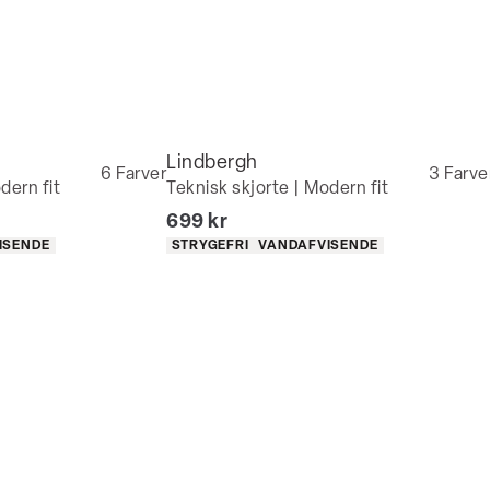
Lindbergh
6
Farver
3
Farve
dern fit
Teknisk skjorte | Modern fit
I alt (inkl. rabat)
699 kr
Produkt egenskaber
ISENDE
STRYGEFRI
VANDAFVISENDE