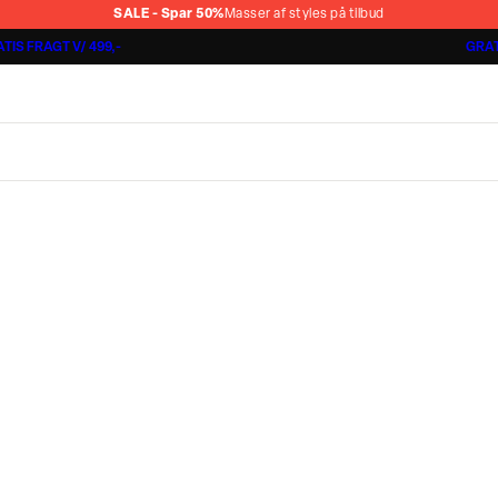
SALE - Spar 50%
Masser af styles på tilbud
TIS FRAGT V/ 499,-
GRAT
Shorts 3 for 1.000 kr.
Cashmere Touch Pants
Lindbergh
r