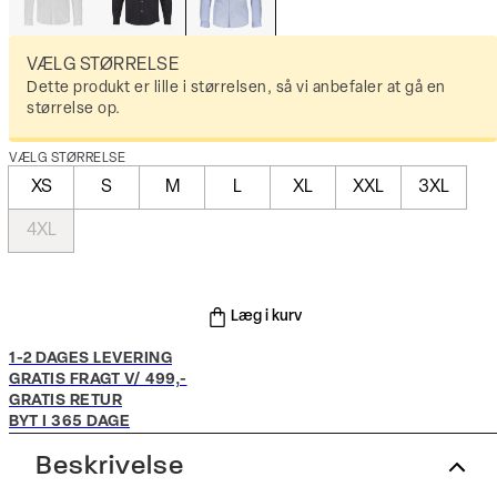
VÆLG STØRRELSE
Dette produkt er lille i størrelsen, så vi anbefaler at gå en
størrelse op.
VÆLG STØRRELSE
XS
S
M
L
XL
XXL
3XL
4XL
Læg i kurv
1-2 DAGES LEVERING
GRATIS FRAGT V/ 499,-
GRATIS RETUR
BYT I 365 DAGE
Beskrivelse