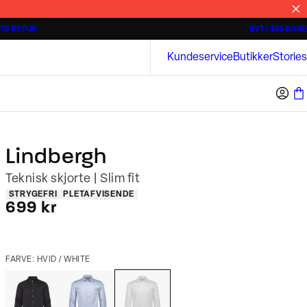
IS RETUR
BYT I 365 DAGE
3 for 500 kr.
Kortærmede skjorter
Bison
Kundeservice
Butikker
Stories
Lindbergh
Teknisk skjorte | Slim fit
Produkt egenskaber
STRYGEFRI
PLETAFVISENDE
I alt (inkl. rabat)
699 kr
FARVE: HVID / WHITE