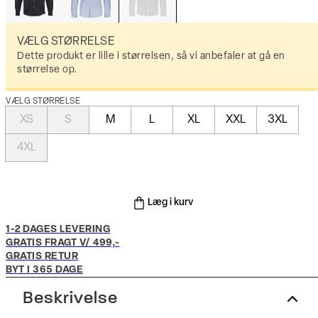
VÆLG STØRRELSE
Dette produkt er lille i størrelsen, så vi anbefaler at gå en
størrelse op.
VÆLG STØRRELSE
XS
S
M
L
XL
XXL
3XL
4XL
Læg i kurv
1-2 DAGES LEVERING
GRATIS FRAGT V/ 499,-
GRATIS RETUR
BYT I 365 DAGE
Beskrivelse