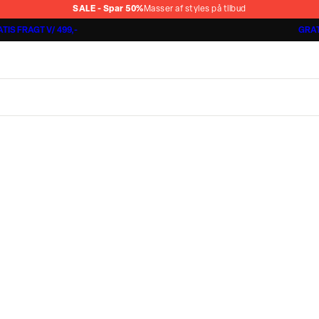
SALE - Spar 50%
Masser af styles på tilbud
TIS FRAGT V/ 499,-
GRAT
Shorts 3 for 1.000 kr.
Cashmere Touch Pants
Lindbergh
r