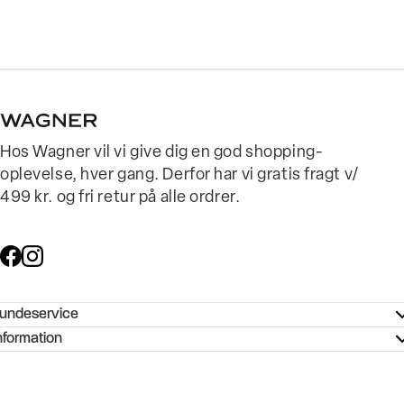
Hos Wagner vil vi give dig en god shopping-
oplevelse, hver gang. Derfor har vi gratis fragt v/
499 kr. og fri retur på alle ordrer.
undeservice
ndeservice - Hjælpecenter
nformation
ories - Inspiration
ntakt os
ørrelsesguide
tikker