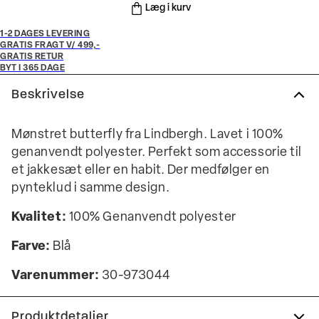
Læg i kurv
1-2 DAGES LEVERING
GRATIS FRAGT V/ 499,-
GRATIS RETUR
BYT I 365 DAGE
Beskrivelse
Mønstret butterfly fra Lindbergh. Lavet i 100%
genanvendt polyester. Perfekt som accessorie til
et jakkesæt eller en habit. Der medfølger en
pynteklud i samme design.
Kvalitet:
100% Genanvendt polyester
Farve:
Blå
Varenummer:
30-973044
Produktdetaljer