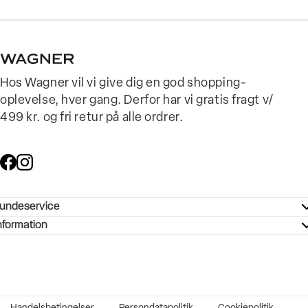
Hos Wagner vil vi give dig en god shopping-
oplevelse, hver gang. Derfor har vi gratis fragt v/
499 kr. og fri retur på alle ordrer.
undeservice
ndeservice - Hjælpecenter
nformation
ories - Inspiration
ntakt os
ørrelsesguide
tikker
b og karriere
turnering
okumentation