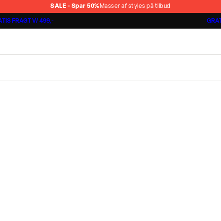
SALE - Spar 50%
Masser af styles på tilbud
TIS FRAGT V/ 499,-
GRAT
Jakkesæt fra 1499,-
Cashmere Touch Pants
Lindbergh
r