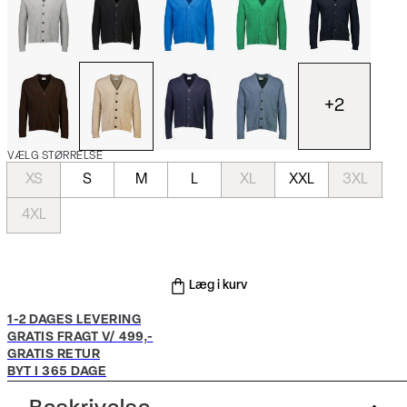
+
2
VÆLG STØRRELSE
XS
S
M
L
XL
XXL
3XL
4XL
Læg i kurv
1-2 DAGES LEVERING
GRATIS FRAGT V/ 499,-
GRATIS RETUR
BYT I 365 DAGE