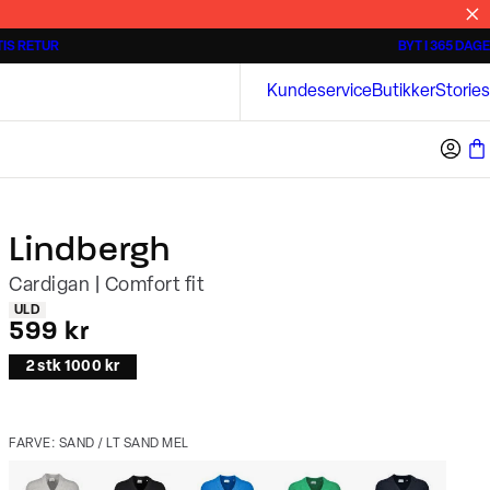
IS RETUR
BYT I 365 DAGE
Tidløse poloshirts
Overshirts
Bison
Kundeservice
Butikker
Stories
Lindbergh
Cardigan | Comfort fit
Produkt egenskaber
ULD
I alt (inkl. rabat)
599 kr
2 stk 1000 kr
FARVE: SAND / LT SAND MEL