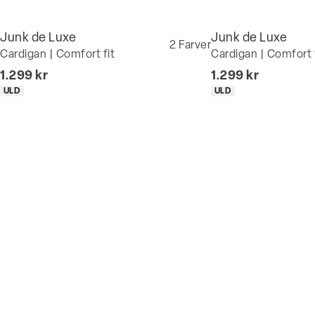
Junk de Luxe
Junk de Luxe
2
Farver
Cardigan | Comfort fit
Cardigan | Comfort 
I alt (inkl. rabat)
I alt (inkl. rabat)
1.299 kr
1.299 kr
Produkt egenskaber
Produkt egenskaber
ULD
ULD