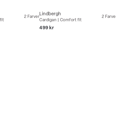
Lindbergh
2
Farver
2
Farve
fit
Cardigan | Comfort fit
I alt (inkl. rabat)
499 kr