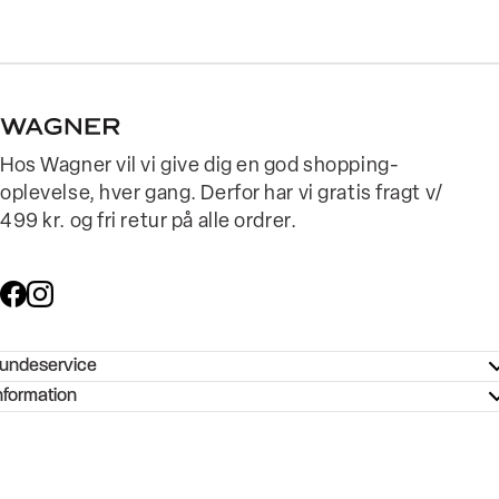
Hos Wagner vil vi give dig en god shopping-
oplevelse, hver gang. Derfor har vi gratis fragt v/
499 kr. og fri retur på alle ordrer.
undeservice
ndeservice - Hjælpecenter
nformation
ories - Inspiration
ntakt os
ørrelsesguide
tikker
b og karriere
turnering