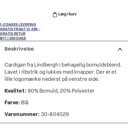
Læg i kurv
1-2 DAGES LEVERING
GRATIS FRAGT V/ 499,-
GRATIS RETUR
BYT I 365 DAGE
Beskrivelse
Cardigan fra Lindbergh i behagelig bomuldsblend.
Lavet i ribstrik og lukkes med knapper. Der er et
lille logomærke nederst på venstre side.
Kvalitet:
80% Bomuld, 20% Polyester
Farve:
Blå
Varenummer:
30-804029