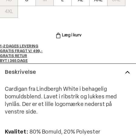
XS
S
M
L
XL
XXL
3XL
4XL
Læg i kurv
1-2 DAGES LEVERING
GRATIS FRAGT V/ 499,-
GRATIS RETUR
BYT I 365 DAGE
Beskrivelse
Cardigan fra Lindbergh White i behagelig
bomuldsblend. Lavet i ribstrik og lukkes med
lynlås. Der er et lille logomærke nederst på
venstre side.
Kvalitet:
80% Bomuld, 20% Polyester