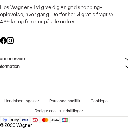
Hos Wagner vil vi give dig en god shopping-
oplevelse, hver gang. Derfor har vi gratis fragt v/
499 kr. og fri retur på alle ordrer.
undeservice
ndeservice - Hjælpecenter
nformation
ories - Inspiration
ntakt os
ørrelsesguide
tikker
b og karriere
turnering
okumentation
Handelsbetingelser
Persondatapolitik
Cookiepolitik
rtrudt køb
vekort
Rediger cookie-indstillinger
© 2026 Wagner