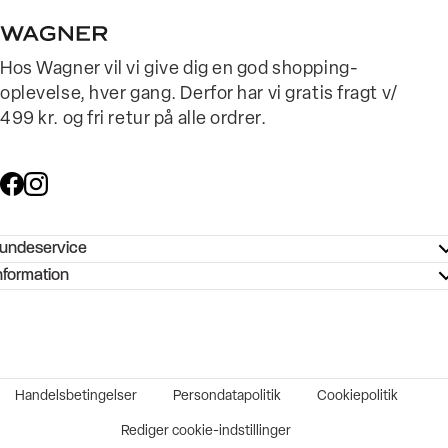
Hos Wagner vil vi give dig en god shopping-
oplevelse, hver gang. Derfor har vi gratis fragt v/
499 kr. og fri retur på alle ordrer.
undeservice
ndeservice - Hjælpecenter
nformation
ories - Inspiration
ntakt os
ørrelsesguide
tikker
b og karriere
turnering
okumentation
Handelsbetingelser
Persondatapolitik
Cookiepolitik
rtrudt køb
vekort
Rediger cookie-indstillinger