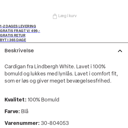
Læg i kurv
1-2 DAGES LEVERING
GRATIS FRAGT V/ 499,-
GRATIS RETUR
BYT I 365 DAGE
Beskrivelse
Cardigan fra Lindbergh White. Lavet i 100%
bomuld og lukkes med lynlås. Lavet i comfort fit,
som er løs og giver meget bevægelsesfrihed.
Kvalitet:
100% Bomuld
Farve:
Blå
Varenummer:
30-804053