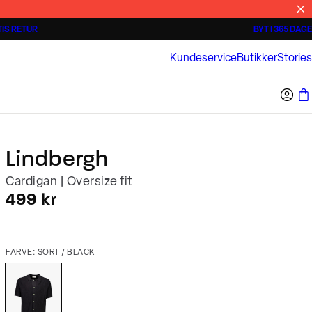
IS RETUR
BYT I 365 DAGE
Tidløse poloshirts
Overshirts
Bison
Kundeservice
Butikker
Stories
Lindbergh
Cardigan | Oversize fit
I alt (inkl. rabat)
499 kr
FARVE: SORT / BLACK