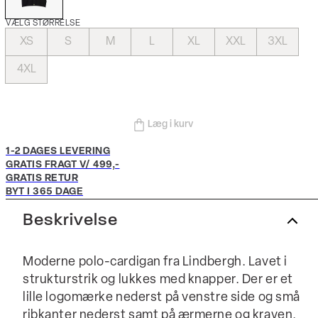
VÆLG STØRRELSE
XS
S
M
L
XL
XXL
3XL
4XL
Læg i kurv
1-2 DAGES LEVERING
GRATIS FRAGT V/ 499,-
GRATIS RETUR
BYT I 365 DAGE
Beskrivelse
Moderne polo-cardigan fra Lindbergh. Lavet i
strukturstrik og lukkes med knapper. Der er et
lille logomærke nederst på venstre side og små
ribkanter nederst samt på ærmerne og kraven.