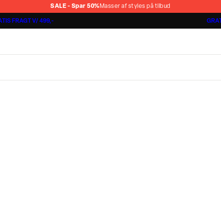
SALE - Spar 50%
Masser af styles på tilbud
TIS FRAGT V/ 499,-
GRAT
Jakkesæt fra 1499,-
Cashmere Touch Pants
Lindbergh
r