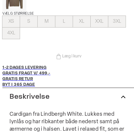
VÆLG STØRRELSE
XS
S
M
L
XL
XXL
3XL
4XL
Læg i kurv
1-2 DAGES LEVERING
GRATIS FRAGT V/ 499,-
GRATIS RETUR
BYT I 365 DAGE
Beskrivelse
Cardigan fra Lindbergh White. Lukkes med
lynlås og har ribkanter både nederst samt på
ærmerne og i halsen. Lavet i relaxed fit, som er