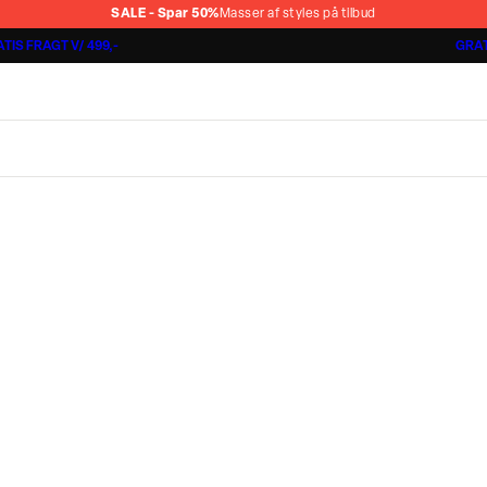
SALE - Spar 50%
Masser af styles på tilbud
TIS FRAGT V/ 499,-
GRAT
Shorts 3 for 1.000 kr.
Cashmere Touch Pants
Lindbergh
r