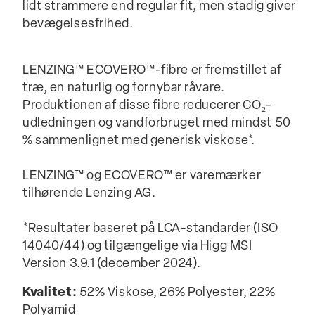
lidt strammere end regular fit, men stadig giver
bevægelsesfrihed.
LENZING™ ECOVERO™-fibre er fremstillet af
træ, en naturlig og fornybar råvare.
Produktionen af disse fibre reducerer CO₂-
udledningen og vandforbruget med mindst 50
% sammenlignet med generisk viskose*.
LENZING™ og ECOVERO™ er varemærker
tilhørende Lenzing AG.
*Resultater baseret på LCA-standarder (ISO
14040/44) og tilgængelige via Higg MSI
Version 3.9.1 (december 2024).
Kvalitet:
52% Viskose, 26% Polyester, 22%
Polyamid