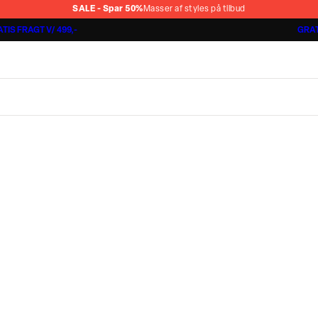
SALE - Spar 50%
Masser af styles på tilbud
TIS FRAGT V/ 499,-
GRAT
Jakkesæt fra 1499,-
Cashmere Touch Pants
Lindbergh
r