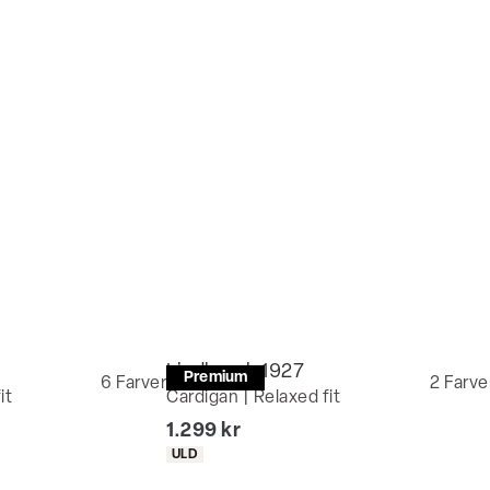
Lindbergh 1927
Premium
6
Farver
2
Farve
it
Cardigan | Relaxed fit
I alt (inkl. rabat)
1.299 kr
Produkt egenskaber
ULD