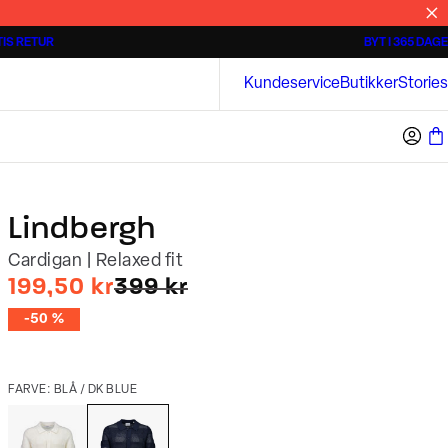
IS RETUR
BYT I 365 DAGE
Tidløse poloshirts
Overshirts
Bison
Kundeservice
Butikker
Stories
Lindbergh
Cardigan | Relaxed fit
I alt (uden rabat)
199,50 kr
399 kr
-50 %
FARVE: BLÅ / DK BLUE