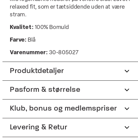
relaxed fit, som er tætsiddende uden at være
stram.
Kvalitet:
100% Bomuld
Farve:
Blå
Varenummer:
30-805027
Produktdetaljer
Pasform & størrelse
Logomærke nederst på venstre side.
Lukkes med knapper.
Fit:
Klub, bonus og medlemspriser
Relaxed fit
Fremstillet i 100% bomuld.
Lavet i hulmønster.
Tæt pasform, der sidder til uden at være stram
Tilmeld dig Club Wagner helt gratis.
Levering & Retur
Produktnr.: 30-805027
Model:
Modellen er 185 centimeter høj, og har