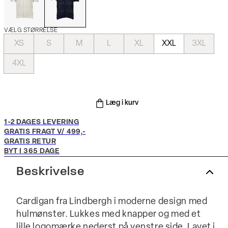
VÆLG STØRRELSE
XS
S
M
L
XL
XXL
3XL
4XL
Læg i kurv
1-2 DAGES LEVERING
GRATIS FRAGT V/ 499,-
GRATIS RETUR
BYT I 365 DAGE
Beskrivelse
Cardigan fra Lindbergh i moderne design med
hulmønster. Lukkes med knapper og med et
lille logomærke nederst på venstre side. Lavet i