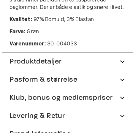
skrålommer på siden og to paspolerede
baglommer. Der er både elastik og snøre i livet.
Kvalitet:
97% Bomuld, 3% Elastan
Farve:
Grøn
Varenummer:
30-004033
Produktdetaljer
Pasform & størrelse
Lavet med Superflex, der giver ekstra
elasticitet og komfort.
Der er en lomme på hvert lår.
Fit:
Klub, bonus og medlemspriser
Carrot fit
Der er elastik og snøre i livet.
Buksebenene er kortere og går til anklerne.,
Tilmeld dig Club Wagner helt gratis.
Levering & Retur
Der er to paspolerede baglommer.
Rummelig pasform ved hofterne, strammere
over både lår, knæ og ankler
Der er to sidelommer.