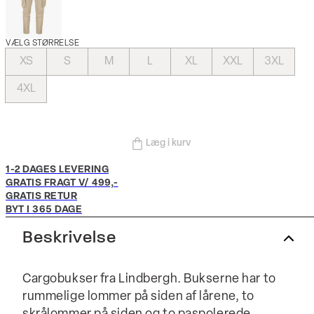
VÆLG STØRRELSE
XS
S
M
L
XL
XXL
3XL
4XL
Læg i kurv
1-2 DAGES LEVERING
GRATIS FRAGT V/ 499,-
GRATIS RETUR
BYT I 365 DAGE
Beskrivelse
Cargobukser fra Lindbergh. Bukserne har to
rummelige lommer på siden af lårene, to