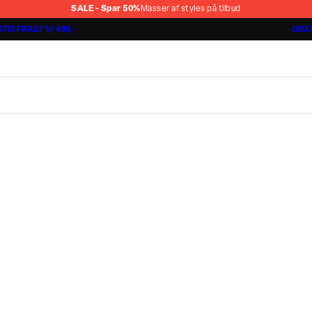
SALE - Spar 50%
Masser af styles på tilbud
TIS FRAGT V/ 499,-
GRAT
Jakkesæt fra 1499,-
Cashmere Touch Pants
Lindbergh
r