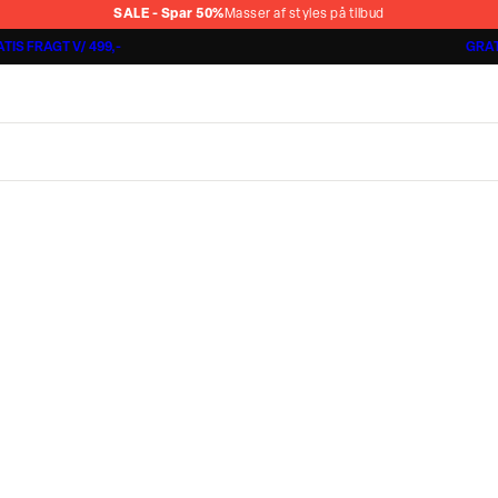
SALE - Spar 50%
Masser af styles på tilbud
TIS FRAGT V/ 499,-
GRAT
Jakkesæt fra 1499,-
Cashmere Touch Pants
Lindbergh
r