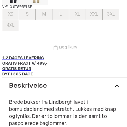
VÆLG STØRRELSE
XS
S
M
L
XL
XXL
3XL
4XL
Læg i kurv
1-2 DAGES LEVERING
GRATIS FRAGT V/ 499,-
GRATIS RETUR
BYT I 365 DAGE
Beskrivelse
Brede bukser fra Lindbergh lavet i
bomuldsblend med stretch. Lukkes med knap
og lynlås. Der er to lommer i siden samt to
paspolerede baglommer.